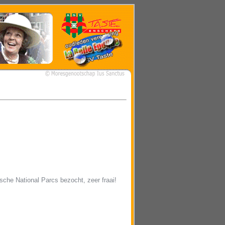
sche National Parcs bezocht, zeer fraai!