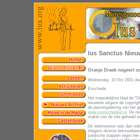
Ius Sanctus Nieu
Oranje Draek negeert co
Wednesday, 10 Oct 2001 do
Enschede,
Het maandelijkse blad de "O
nieuwste uitgave de copyrigh
de jaarvergadering van het 
www.svenschenkel.nl
. De re
maker van de site gehaald en
De webmeester was dan ook ze
Volgens diverse betrouwbar
juridische stappen tegen het