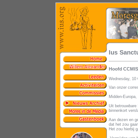
Ius Sanct
Hoofd CCMIS a
Wednesday, 10 
Van onzer corre
Midden-Europa,
Uit betrouwbare
binnenkort vers
Aan dezen en ge
dat het zou gaa
Het zou hierbij