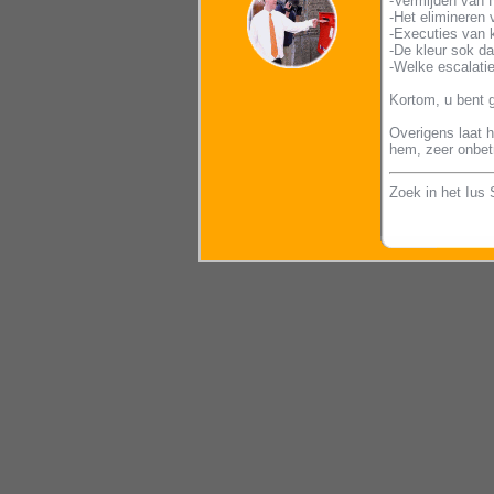
-Vermijden van 
-Het elimineren 
-Executies van 
-De kleur sok d
-Welke escalaties
Kortom, u bent
Overigens laat 
hem, zeer onbet
Zoek in het Ius