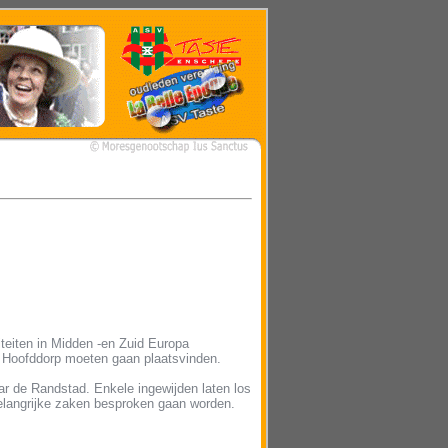
teiten in Midden -en Zuid Europa
n Hoofddorp moeten gaan plaatsvinden.
r de Randstad. Enkele ingewijden laten los
elangrijke zaken besproken gaan worden.