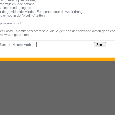
Hochzeiten op terrassen,
van wijn en jodelgezang,
kleine blonde jongens,
at de gemiddelde Midden-Europeaan door de week draagt
 er nog in de "pipeline" zitten.
 gewaarschuwd.
het Hoofd Calamiteitencommissie MIS Algemeen desgevraagd weten geen com
rouwbare geruchten.
 Sanctus Nieuws Archief: