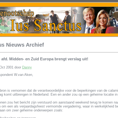
us Nieuws Archief
fd. Midden- en Zuid Europa brengt verslag uit!
Oct 2001 door
Danny
spondent W.van Aken,
 bron is vernomen dat de verantwoordelijke voor de beperkingen van de calami
lag komt uitbrengen in Nederland. Een en ander zou op een geheime locatie i
nen zou het bericht zijn verstuurd om aanstaand weekend terug te komen naa
n om een als verjaardagsfeest vermomde vergadering, waar in werkelijkheid b
 gaan om zeer geheime onderwerpen zoals: