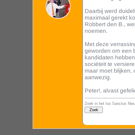
Daarbij werd duidel
maximaal gerekt kon
Robbert den B., we
noemen.
Met deze verrassing
geworden om een bor
kandidaten hebben 
sociëteit te versie
maar moet blijken, 
aanwezig.
Peter!, alvast gefeli
Zoek in het Ius Sanctus Nie