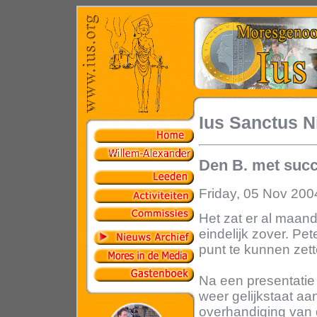
Ius Sanctus N
Den B. met succ
Friday, 05 Nov 200
Het zat er al maa
eindelijk zover. Pe
punt te kunnen zett
Na een presentatie 
weer gelijkstaat aan
overhandiging van 