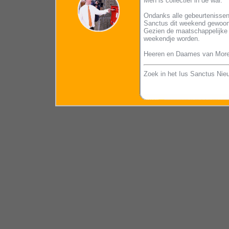
Men is collectief in de war.
Ondanks alle gebeurtenissen
Sanctus dit weekend gewoon 
Gezien de maatschappelijke 
weekendje worden.
Heeren en Daames van Mores,
Zoek in het Ius Sanctus Nie