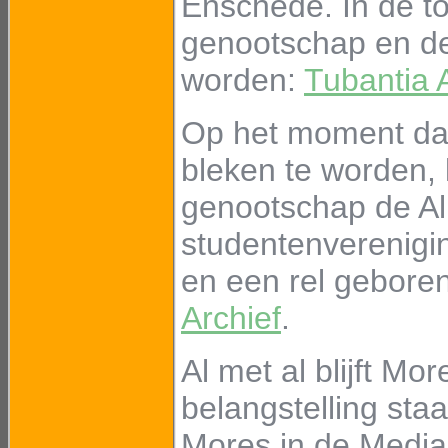
Enschede. In de t
genootschap en de
worden:
Tubantia 
Op het moment dat
bleken te worden,
genootschap de A
studentenverenigi
en een rel gebore
Archief
.
Al met al blijft M
belangstelling st
Mores in de Media