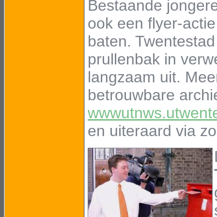
Bestaande jongeren
ook een flyer-acti
baten. Twentestad 
prullenbak in verw
langzaam uit. Meer 
betrouwbare archi
wwwutnws.utwente.
en uiteraard via 