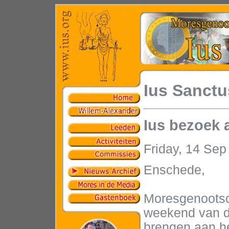
Ius Sanctu
Ius bezoek 
Friday, 14 Se
Enschede,
Moresgenootsch
weekend van d
brengen aan he