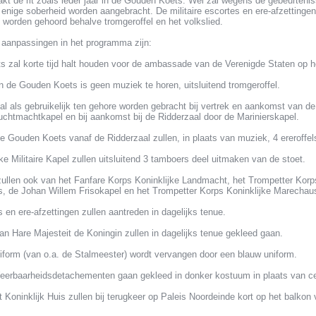
t de rit zoals ieder jaar in de Gouden Koets. Wel zal wegens de gebeurteniss
enige soberheid worden aangebracht. De militaire escortes en ere-afzettingen 
 worden gehoord behalve tromgeroffel en het volkslied.
e aanpassingen in het programma zijn:
 zal korte tijd halt houden voor de ambassade van de Verenigde Staten op h
an de Gouden Koets is geen muziek te horen, uitsluitend tromgeroffel.
al als gebruikelijk ten gehore worden gebracht bij vertrek en aankomst van d
uchtmachtkapel en bij aankomst bij de Ridderzaal door de Marinierskapel.
de Gouden Koets vanaf de Ridderzaal zullen, in plaats van muziek, 4 ereroffe
ke Militaire Kapel zullen uitsluitend 3 tamboers deel uitmaken van de stoet.
zullen ook van het Fanfare Korps Koninklijke Landmacht, het Trompetter Korp
 de Johan Willem Frisokapel en het Trompetter Korps Koninklijke Marechau
es en ere-afzettingen zullen aantreden in dagelijks tenue.
n Hare Majesteit de Koningin zullen in dagelijks tenue gekleed gaan.
iform (van o.a. de Stalmeester) wordt vervangen door een blauw uniform.
erbaarheidsdetachementen gaan gekleed in donker kostuum in plaats van ce
 Koninklijk Huis zullen bij terugkeer op Paleis Noordeinde kort op het balkon 