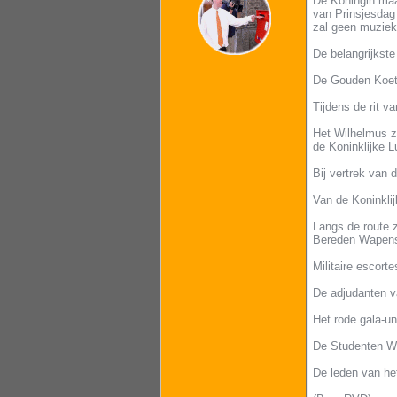
De Koningin maak
van Prinsjesdag 
zal geen muziek
De belangrijkst
De Gouden Koets
Tijdens de rit v
Het Wilhelmus z
de Koninklijke L
Bij vertrek van 
Van de Koninklij
Langs de route 
Bereden Wapens,
Militaire escort
De adjudanten va
Het rode gala-un
De Studenten We
De leden van het