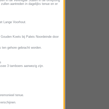
en in de Verenigde Staten in de omlijsting
zullen aantreden in dagelijks tenue en er
et Lange Voorhout.
e Gouden Koets bij Paleis Noordeinde door
ls ten gehore gebracht worden.
s
ssee 3 tamboers aanwezig zijn.
remonieel tenue.
verschijnen.