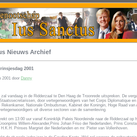
us Nieuws Archief
insjesdag 2001
p 2001 door
Danny
x zal vandaag in de Ridderzaal te Den Haag de Troonrede uitspreken. De verg
 Staatssecretarissen, door vertegenwoordigers van het Corps Diplomatique e
 Rekenkamer, Nationale Ombudsman, Kabinet der Koningin, Hoge Raad van Ad
vertegenwoordigers uit diverse sectoren van de samenleving.
rekt om 13:00 uur vanaf Koninklijk Paleis Noordeinde naar de Ridderzaal op 
roonprins Willem-Alexander,Prins Johan Friso der Nederlanden, Prins Constan
 H.K.H. Prinses Margriet der Nederlanden en mr. Pieter van Vollenhoven.