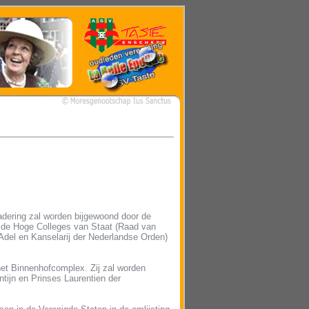
adering zal worden bijgewoond door de
n de Hoge Colleges van Staat (Raad van
el en Kanselarij der Nederlandse Orden)
het Binnenhofcomplex. Zij zal worden
tijn en Prinses Laurentien der