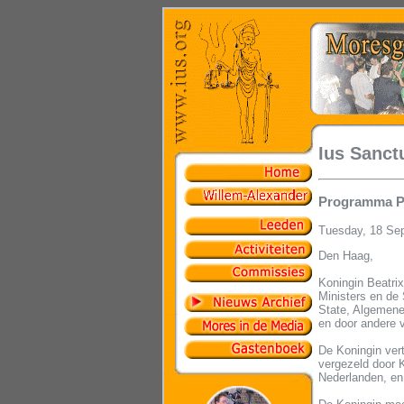
Ius Sanct
Programma Pr
Tuesday, 18 Se
Den Haag,
Koningin Beatri
Ministers en de
State, Algemene
en door andere 
De Koningin vert
vergezeld door K
Nederlanden, en