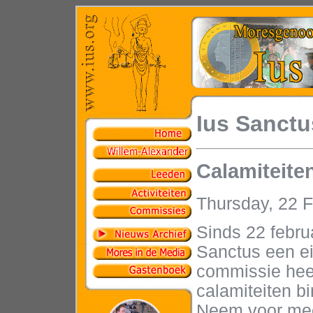
Ius Sanctu
Calamiteit
Thursday, 22 
Sinds 22 febru
Sanctus een e
commissie heef
calamiteiten b
Neem voor meer