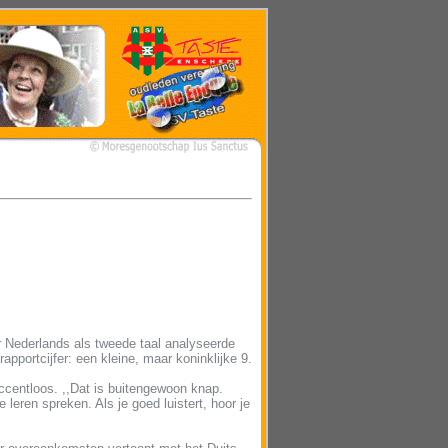
 Nederlands als tweede taal analyseerde
portcijfer: een kleine, maar koninklijke 9.
ccentloos. ,,Dat is buitengewoon knap.
 leren spreken. Als je goed luistert, hoor je