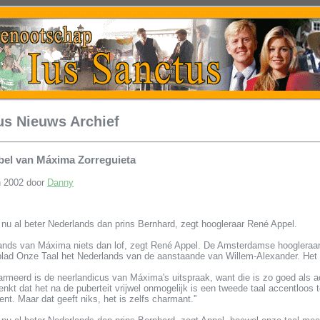
us Nieuws Archief
bel van Máxima Zorreguieta
n 2002 door
Danny
nu al beter Nederlands dan prins Bernhard, zegt hoogleraar René Appel.
ands van Máxima niets dan lof, zegt René Appel. De Amsterdamse hoogleraar
ad Onze Taal het Nederlands van de aanstaande van Willem-Alexander. Het rap
rmeerd is de neerlandicus van Máxima's uitspraak, want die is zo goed als a
enkt dat het na de puberteit vrijwel onmogelijk is een tweede taal accentloos te
t. Maar dat geeft niks, het is zelfs charmant.''