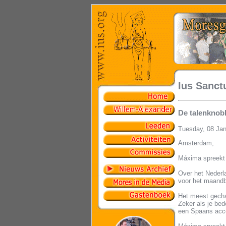
Ius Sanct
De talenknob
Tuesday, 08 Ja
Amsterdam,
Máxima spreekt 
Over het Nederl
voor het maandbl
Het meest gecha
Zeker als je bed
een Spaans accen