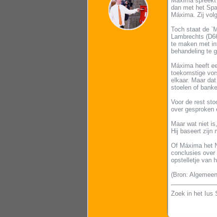
Máxima spreekt 
dan met het Spaa
Máxima. Zij vol
Toch staat de `M
Lambrechts (D66)
te maken met int
behandeling te 
Máxima heeft een
toekomstige vors
elkaar. Maar dat
stoelen of banke
Voor de rest sto
over gesproken en
Maar wat niet i
Hij baseert zij
Of Máxima het N
conclusies over 
opstelletje van h
(Bron: Algemeen
Zoek in het Ius