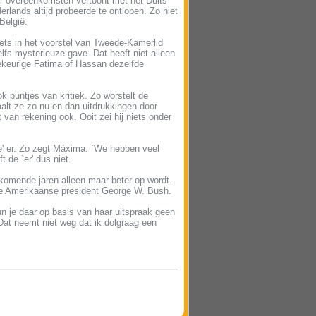
er overeenkomsten vertoont met het Duits
lands altijd probeerde te ontlopen. Zo niet
België.
iets in het voorstel van Tweede-Kamerlid
lfs mysterieuze gave. Dat heeft niet alleen
lekeurige Fatima of Hassan dezelfde
 puntjes van kritiek. Zo worstelt de
alt ze zo nu en dan uitdrukkingen door
 van rekening ook. Ooit zei hij niets onder
je' er. Zo zegt Máxima: `We hebben veel
t de `er' dus niet.
komende jaren alleen maar beter op wordt.
 de Amerikaanse president George W. Bush.
n je daar op basis van haar uitspraak geen
 Dat neemt niet weg dat ik dolgraag een