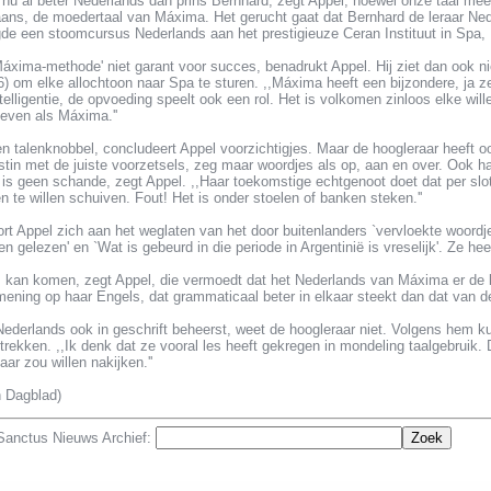
nu al beter Nederlands dan prins Bernhard, zegt Appel, hoewel onze taal me
ns, de moedertaal van Máxima. Het gerucht gaat dat Bernhard de leraar Neder
gde een stoomcursus Nederlands aan het prestigieuze Ceran Instituut in Spa, 
áxima-methode' niet garant voor succes, benadrukt Appel. Hij ziet dan ook n
 om elke allochtoon naar Spa te sturen. ,,Máxima heeft een bijzondere, ja ze
elligentie, de opvoeding speelt ook een rol. Het is volkomen zinloos elke wil
geven als Máxima.''
 talenknobbel, concludeert Appel voorzichtigjes. Maar de hoogleraar heeft ook
tin met de juiste voorzetsels, zeg maar woordjes als op, aan en over. Ook ha
 is geen schande, zegt Appel. ,,Haar toekomstige echtgenoot doet dat per slot
n te willen schuiven. Fout! Het is onder stoelen of banken steken.''
ort Appel zich aan het weglaten van het door buitenlanders `vervloekte woord
 gelezen' en `Wat is gebeurd in die periode in Argentinië is vreselijk'. Ze heef
s, kan komen, zegt Appel, die vermoedt dat het Nederlands van Máxima er de 
n mening op haar Engels, dat grammaticaal beter in elkaar steekt dan dat van
ederlands ook in geschrift beheerst, weet de hoogleraar niet. Volgens hem ku
trekken. ,,Ik denk dat ze vooral les heeft gekregen in mondeling taalgebruik.
aar zou willen nakijken.''
 Dagblad)
 Sanctus Nieuws Archief: