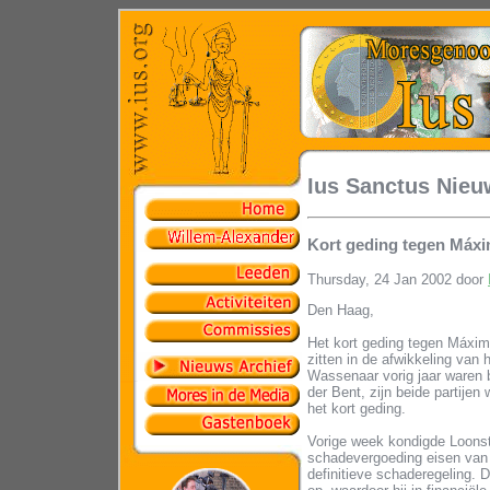
Ius Sanctus Nieu
Kort geding tegen Máxi
Thursday, 24 Jan 2002 door
Den Haag,
Het kort geding tegen Máxima
zitten in de afwikkeling va
Wassenaar vorig jaar waren 
der Bent, zijn beide partijen 
het kort geding.
Vorige week kondigde Loonste
schadevergoeding eisen van 
definitieve schaderegeling.