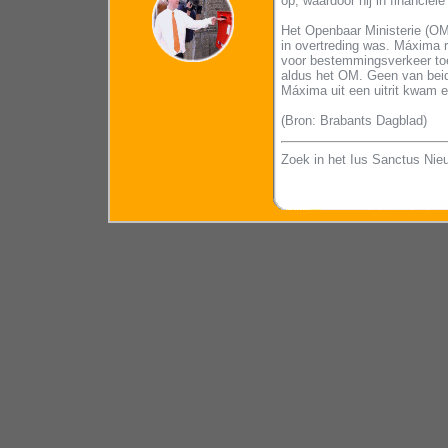
op, waardoor hij in financiël
Het Openbaar Ministerie (OM)
in overtreding was. Máxima r
voor bestemmingsverkeer toe
aldus het OM. Geen van beide
Máxima uit een uitrit kwam
(Bron: Brabants Dagblad)
Zoek in het Ius Sanctus Nie