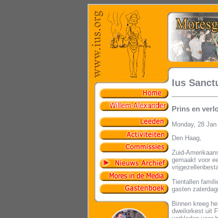
Ius Sanct
Prins en ver
Monday, 28 Jan
Den Haag,
Zuid-Amerikaans
gemaakt voor ee
vrijgezellenbest
Tientallen fami
gasten zaterdag
Binnen kreeg he
dweilorkest uit 