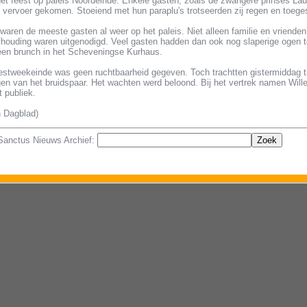
het feest op paleis Noordeinde. Enkele gasten, zoals de zwangere prinses Lau
 vervoer gekomen. Stoeiend met hun paraplu's trotseerden zij regen en toege
aren de meeste gasten al weer op het paleis. Niet alleen familie en vrienden
fhouding waren uitgenodigd. Veel gasten hadden dan ook nog slaperige ogen 
een brunch in het Scheveningse Kurhaus.
eestweekeinde was geen ruchtbaarheid gegeven. Toch trachtten gistermiddag 
gen van het bruidspaar. Het wachten werd beloond. Bij het vertrek namen Wil
 publiek.
 Dagblad)
 Sanctus Nieuws Archief: