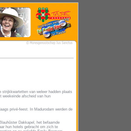
 strijkkwartetten van weleer hadden plaats
t weekeinde afscheid van hun
daags privé-feest. In Madurodam werden de
Blauhûster Dakkapel, het befaamde
aar hun hotels gebracht om zich te