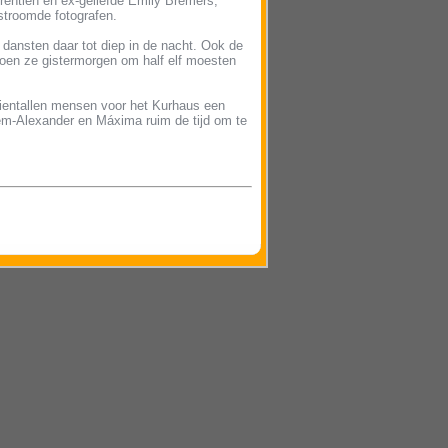
rentien en ex-geliefde Emily Bremers,
stroomde fotografen.
 dansten daar tot diep in de nacht. Ook de
toen ze gistermorgen om half elf moesten
tientallen mensen voor het Kurhaus een
lem-Alexander en Máxima ruim de tijd om te