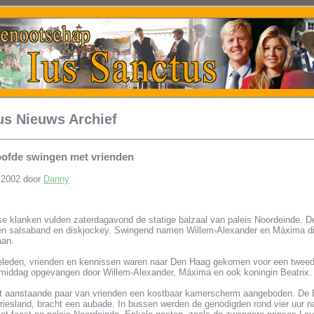
us Nieuws Archief
loofde swingen met vrienden
 2002 door
Danny
e klanken vulden zaterdagavond de statige balzaal van paleis Noordeinde. De
n salsaband en diskjockey. Swingend namen Willem-Alexander en Máxima di
aan.
lieleden, vrienden en kennissen waren naar Den Haag gekomen voor een twee
middag opgevangen door Willem-Alexander, Máxima en ook koningin Beatrix.
t aanstaande paar van vrienden een kostbaar kamerscherm aangeboden. De 
Friesland, bracht een aubade. In bussen werden de genodigden rond vier uur n