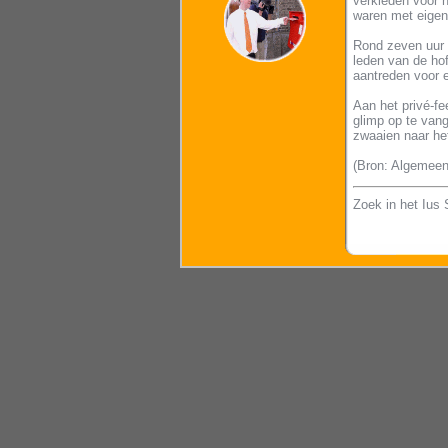
verkleden voor 
waren met eigen
Rond zeven uur w
leden van de ho
aantreden voor 
Aan het privé-f
glimp op te van
zwaaien naar het
(Bron: Algemeen
Zoek in het Ius