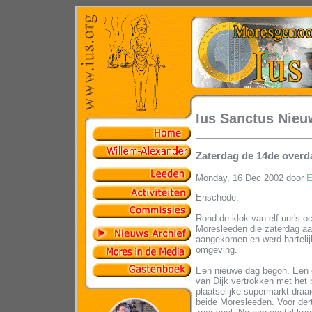
Ius Sanctus Nieu
Zaterdag de 14de overd
Monday, 16 Dec 2002 door
E
Enschede,
Rond de klok van elf uur's 
Moresleeden die zaterdag a
aangekomen en werd hartelij
omgeving.
Een nieuwe dag begon. Een 
van Dijk vertrokken met he
plaatselijke supermarkt dra
beide Moresleeden. Voor der