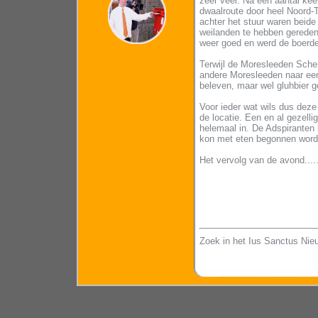
zeer veel. Na een aantal kee
dwaalroute door heel Noord-
achter het stuur waren beide
weilanden te hebben gereden
weer goed en werd de boerde
Terwijl de Moresleeden Sche
andere Moresleeden naar een
beleven, maar wel gluhbier 
Voor ieder wat wils dus de
de locatie. Een en al gezel
helemaal in. De Adspiranten
kon met eten begonnen word
Het vervolg van de avond....
Zoek in het Ius Sanctus Nie