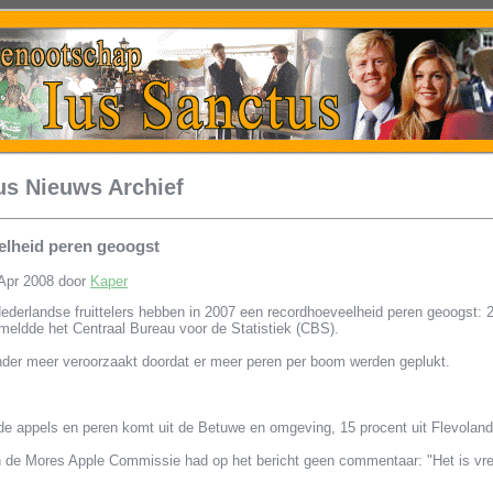
us Nieuws Archief
lheid peren geoogst
Apr 2008 door
Kaper
rlandse fruittelers hebben in 2007 een recordhoeveelheid peren geoogst: 26
 meldde het Centraal Bureau voor de Statistiek (CBS).
nder meer veroorzaakt doordat er meer peren per boom werden geplukt.
de appels en peren komt uit de Betuwe en omgeving, 15 procent uit Flevolan
 de Mores Apple Commissie had op het bericht geen commentaar: "Het is vre