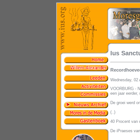
Ius Sanct
Recordhoevee
Wednesday, 02 
VOORBURG - Nede
een jaar eerder,
De groei werd o
(..)
40 Procent van 
De iPraeses van