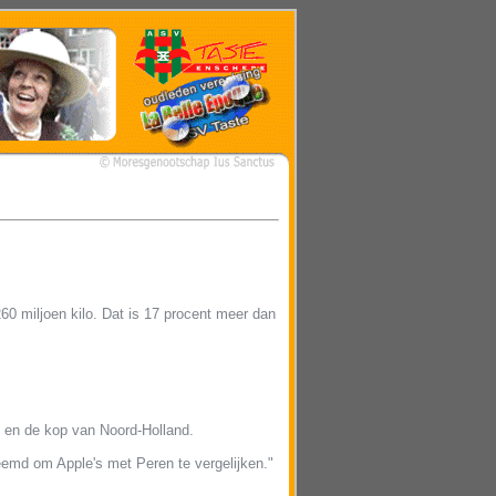
0 miljoen kilo. Dat is 17 procent meer dan
d en de kop van Noord-Holland.
emd om Apple's met Peren te vergelijken."