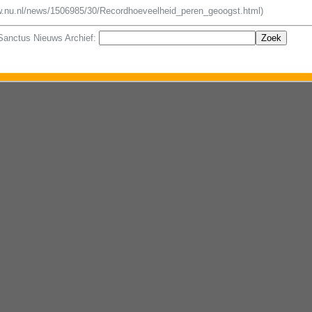
ww.nu.nl/news/1506985/30/Recordhoeveelheid_peren_geoogst.html)
 Sanctus Nieuws Archief: