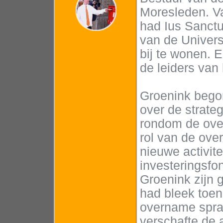
Moresleden. V
had Ius Sanct
van de Univers
bij te wonen. 
de leiders van 
Groenink bego
over de strate
rondom de over
rol van de over
nieuwe activite
investeringsfo
Groenink zijn 
had bleek toen 
overname sprak
verschafte de