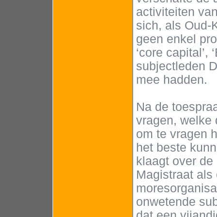
activiteiten 
sich, als Oud-K
geen enkel prob
‘core capital’,
subjectleden D
mee hadden.
Na de toespraa
vragen, welke 
om te vragen 
het beste kun
klaagt over de
Magistraat als
moresorganisati
onwetende subj
dat een vijand