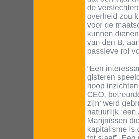
de verslechter
overheid zou 
voor de maatsc
kunnen dienen
van den B. aan
passieve rol v
“Een interessa
gisteren speel
hoop inzichten
CEO, betreurde
zijn’ werd gebr
natuurlijk ‘een
Marijnissen di
kapitalisme is
tot slaaf”. Een 