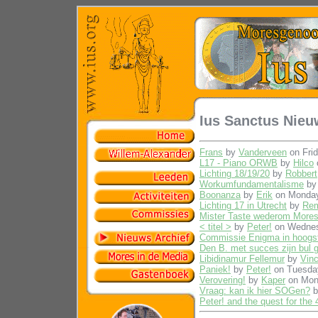
Ius Sanctus Nieu
Frans
by
Vanderveen
on Frid
L17 - Piano ORWB
by
Hilco
Lichting 18/19/20
by
Robbert
Workumfundamentalisme
b
Boonanza
by
Erik
on Monday
Lichting 17 in Utrecht
by
Re
Mister Taste wederom Mores
< titel >
by
Peter!
on Wednes
Commissie Enigma in hoogst
Den B. met succes zijn bul 
Libidinamur Fellemur
by
Vin
Paniek!
by
Peter!
on Tuesda
Verovering!
by
Kaper
on Mon
Vraag: kan ik hier SOGen?
b
Peter! and the quest for the 