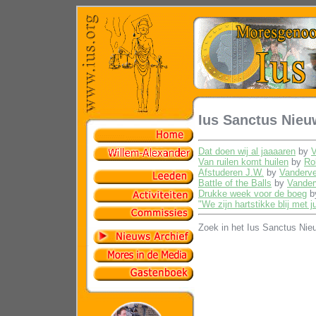
Ius Sanctus Nieu
Dat doen wij al jaaaaren
by
V
Van ruilen komt huilen
by
Ro
Afstuderen J.W.
by
Vanderv
Battle of the Balls
by
Vander
Drukke week voor de boeg
b
"We zijn hartstikke blij met ju
Zoek in het Ius Sanctus Nie