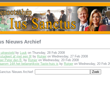
us Nieuws Archief
 uitgesteld
by
Luuk
on Thursday, 28 Feb 2008
studeert af met een 9!
by
Rutger
on Wednesday, 27 Feb 2008
er Peter den B.
by
Rutger
on Wednesday, 20 Feb 2008
om 14A het belangrijkste Taste-huis is
by
Rutger
on Wednesday, 20 Feb 2
 Sanctus Nieuws Archief: