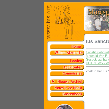
Ius Sanct
Constitutieborrel
Moreslid Van E. 
Gespot: aanhang
HOT NEWS - Waar
Zoek in het Ius