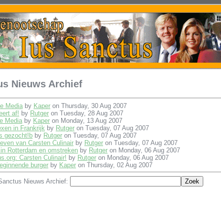
us Nieuws Archief
de Media
by
Kaper
on Thursday, 30 Aug 2007
ert af!
by
Rutger
on Tuesday, 28 Aug 2007
de Media
by
Kaper
on Monday, 13 Aug 2007
en in Frankrijk
by
Rutger
on Tuesday, 07 Aug 2007
s gezocht!b
by
Rutger
on Tuesday, 07 Aug 2007
leven van Carsten Culinair
by
Rutger
on Tuesday, 07 Aug 2007
r in Rotterdam en omstreken
by
Rutger
on Monday, 06 Aug 2007
s.org: Carsten Culinair!
by
Rutger
on Monday, 06 Aug 2007
eginnende burger
by
Kaper
on Thursday, 02 Aug 2007
 Sanctus Nieuws Archief: