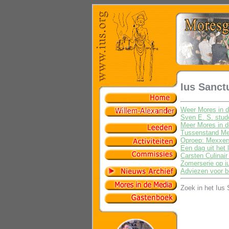
Ius Sanct
Weer Mores in 
Sven E. S. stude
Meer Mores in 
Tussenstand Mex
Oproep: Mexxer
Een dag uit het 
Carsten Culinai
Zomerserie op iu
Adviezen voor b
Zoek in het Ius