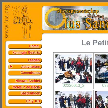
Le Peti
02220013_2
02