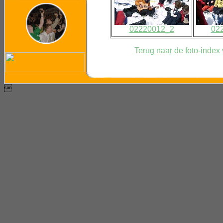
02220012_2
02
Terug naar de foto-ind
